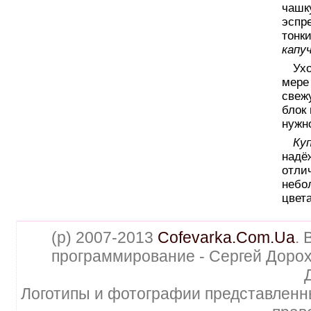
чашк
эспр
тонк
капу
Ух
мере
свеж
блок 
нужн
Ку
надё
отли
небол
цвет
(p) 2007-2013
Cofevarka.Com.Ua
. 
программирование - Сергей Дорох
Логотипы и фотографии представленн