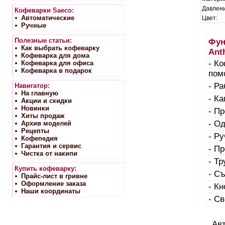
Давлени
Кофеварки Saeco:
Автоматические
Цвет:
Ручные
Полезные статьи:
Фун
Как выбрать кофеварку
Anth
Кофеварка для дома
- К
Кофеварка для офиса
Кофеварка в подарок
пом
- Р
Навигатор:
На главную
- К
Акции и скидки
Новинки
- П
Хиты продаж
- О
Архив моделей
Рецепты
- Ру
Кофепедия
Гарантия и сервис
- П
Чистка от накипи
- Т
Купить кофеварку:
- С
Прайс-лист в гривне
Оформление заказа
- К
Наши координаты
- С
Ав