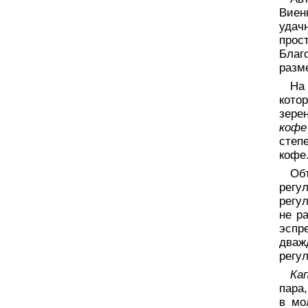
Виен
уда
прос
Бла
разм
На
кото
зере
кофе
степ
кофе
Об
регу
регул
не р
эспр
дваж
регул
Ка
пара
в мо