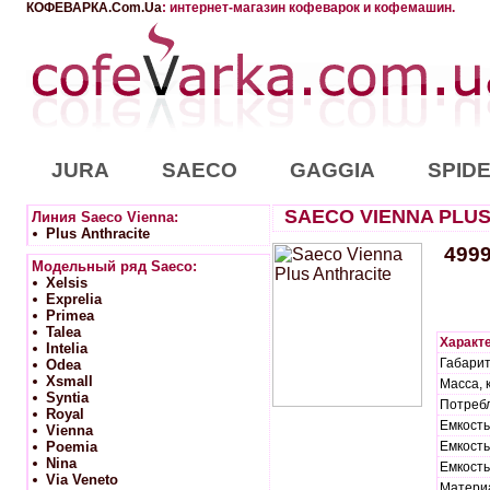
КОФЕВАРКА.Com.Ua
: интернет-магазин кофеварок и кофемашин.
JURA
SAECO
GAGGIA
SPID
SAECO VIENNA PLUS
Линия Saeco Vienna:
Plus Anthracite
499
Модельный ряд Saeco:
Xelsis
Exprelia
Primea
Talea
Характе
Intelia
Габарит
Odea
Xsmall
Масса, к
Syntia
Потребл
Royal
Емкость
Vienna
Poemia
Емкость
Nina
Емкость
Via Veneto
Матери