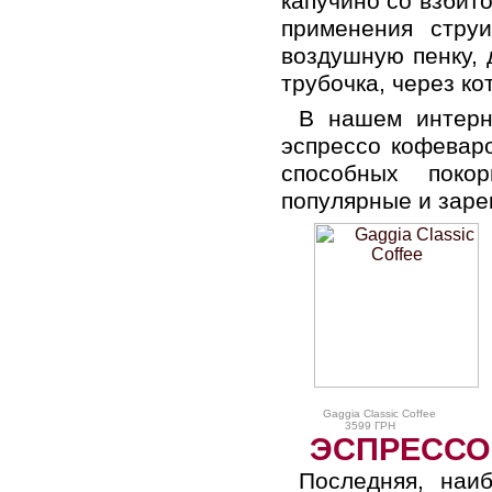
капучино со взбит
применения стру
воздушную пенку, 
трубочка, через ко
В нашем интерн
эспрессо кофевар
способных поко
популярные и заре
Gaggia Classic Coffee
3599 ГРН
ЭСПРЕССО
Последняя, наи