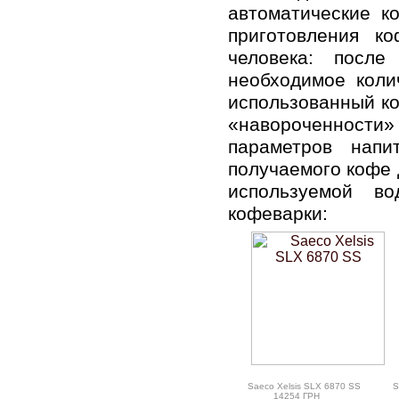
автоматические к
приготовления к
человека: посл
необходимое коли
использованный ко
«навороченност
параметров нап
получаемого кофе 
используемой во
кофеварки:
Saeco Xelsis SLX 6870 SS
S
14254 ГРН