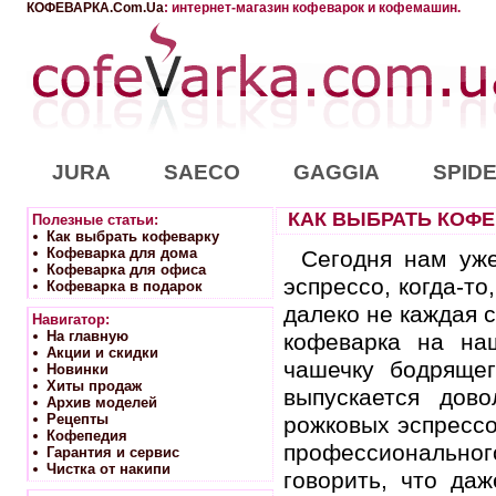
КОФЕВАРКА.Com.Ua
: интернет-магазин кофеварок и кофемашин.
JURA
SAECO
GAGGIA
SPID
КАК ВЫБРАТЬ КОФЕ
Полезные статьи:
Как выбрать кофеварку
Кофеварка для дома
Сегодня нам уже
Кофеварка для офиса
эспрессо, когда-то
Кофеварка в подарок
далеко не каждая с
Навигатор:
На главную
кофеварка на на
Акции и скидки
чашечку бодряще
Новинки
Хиты продаж
выпускается дов
Архив моделей
Рецепты
рожковых эспрессо
Кофепедия
профессиональног
Гарантия и сервис
Чистка от накипи
говорить, что да