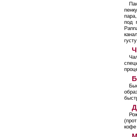
Пан
пенк
пара
под 
Pann
кана
густу
Ч
Ча
спец
проце
Б
Бы
обра
быст
Д
Ро
(про
кофе
М