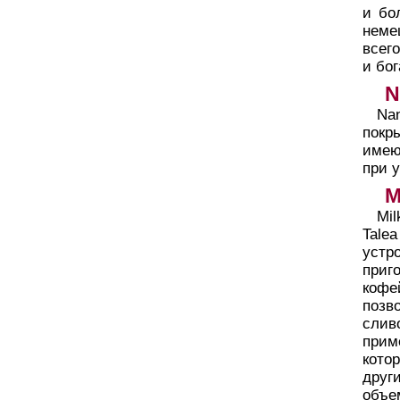
и бо
неме
всег
и бо
N
Na
покр
имею
при 
M
Mi
Tale
устр
приг
кофе
позв
слив
прим
кото
други
объе