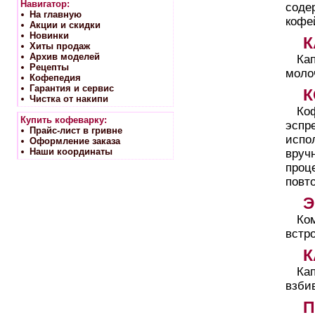
Навигатор:
соде
На главную
кофе
Акции и скидки
Новинки
К
Хиты продаж
Архив моделей
Ка
Рецепты
моло
Кофепедия
Гарантия и сервис
К
Чистка от накипи
Ко
Купить кофеварку:
эспр
Прайс-лист в гривне
испо
Оформление заказа
Наши координаты
вруч
проц
повт
Э
Ко
встр
К
Ка
взби
П