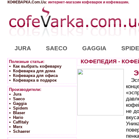
КОФЕВАРКА.Com.Ua
: интернет-магазин кофеварок и кофемашин.
JURA
SAECO
GAGGIA
SPID
КОФЕПЕДИЯ - КОФ
Полезные статьи:
Как выбрать кофеварку
Кофеварка для дома
Э
Кофеварка для офиса
Эсп
Кофеварка в подарок
конц
Производители:
«эсп
Jura
давл
Saeco
Gaggia
кофе
Spidem
не д
Blaser
вкус
Hario
Caffitaly
Уника
Merx
пове
Schaerer
пенк