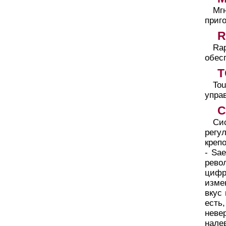
Мг
приг
R
Ra
обес
T
To
упра
С
Си
регу
креп
- Sa
рево
цифр
изме
вкус
есть
невер
нале