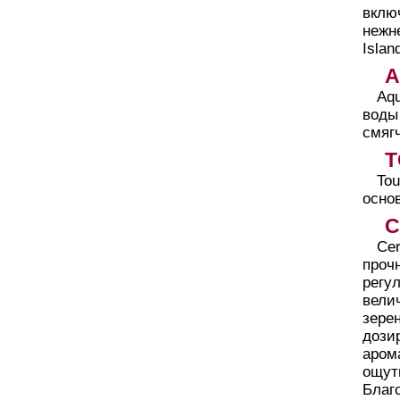
вклю
нежн
Islan
A
Aqu
воды
смяг
T
To
основ
C
Cer
проч
регу
вели
зере
дози
аром
ощут
Благ