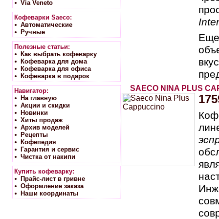
Via Veneto
про
Кофеварки Saeco:
Inte
Автоматические
Ручные
Еще
Полезные статьи:
объ
Как выбрать кофеварку
вку
Кофеварка для дома
Кофеварка для офиса
пре
Кофеварка в подарок
SAECO NINA PLUS CA
Навигатор:
175
На главную
Акции и скидки
Новинки
Коф
Хиты продаж
лин
Архив моделей
Рецепты
эсп
Кофепедия
Гарантия и сервис
обс
Чистка от накипи
явл
Купить кофеварку:
нас
Прайс-лист в гривне
Оформление заказа
Инж
Наши координаты
сов
сов