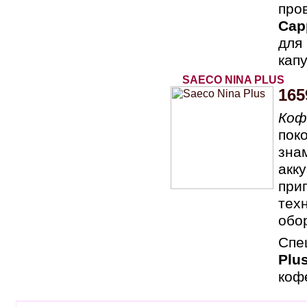
про
Cap
для
кап
SAECO NINA PLUS
165
Коф
пок
зна
акк
при
тех
обо
Спе
Plu
коф