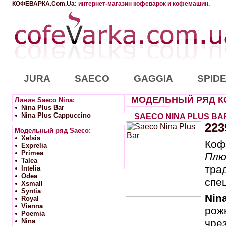
КОФЕВАРКА.Com.Ua
: интернет-магазин кофеварок и кофемашин.
JURA
SAECO
GAGGIA
SPID
МОДЕЛЬНЫЙ РЯД КО
Линия Saeco Nina:
Nina Plus Bar
Nina Plus Cappuccino
SAECO NINA PLUS BA
223
Модельный ряд Saeco:
Xelsis
Коф
Exprelia
Primea
Плю
Talea
тра
Intelia
Odea
спе
Xsmall
Syntia
Nina
Royal
Vienna
рож
Poemia
Nina
чре