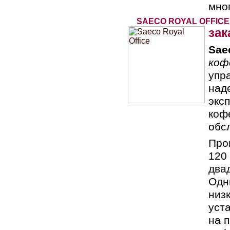
мног
SAECO ROYAL OFFICE
зак
Sae
коф
упр
над
экс
коф
обс
Про
120
два
Одн
низ
уст
на 