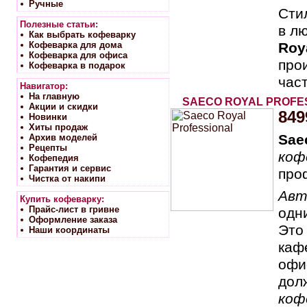
Ручные
Сти
Полезные статьи:
в л
Как выбрать кофеварку
Кофеварка для дома
Roy
Кофеварка для офиса
про
Кофеварка в подарок
час
Навигатор:
На главную
SAECO ROYAL PROFE
Акции и скидки
849
Новинки
Хиты продаж
Sae
Архив моделей
Рецепты
коф
Кофепедия
Гарантия и сервис
про
Чистка от накипи
Авт
Купить кофеварку:
Прайс-лист в гривне
одн
Оформление заказа
Это
Наши координаты
кафе
офи
дол
коф