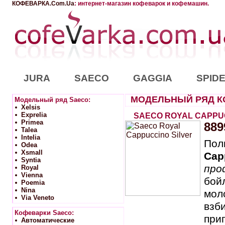
КОФЕВАРКА.Com.Ua
: интернет-магазин кофеварок и кофемашин.
JURA
SAECO
GAGGIA
SPID
МОДЕЛЬНЫЙ РЯД К
Модельный ряд Saeco:
Xelsis
Exprelia
SAECO ROYAL CAPPUC
Primea
889
Talea
Intelia
Пол
Odea
Xsmall
Cap
Syntia
про
Royal
Vienna
бой
Poemia
Nina
мол
Via Veneto
взб
Кофеварки Saeco:
при
Автоматические