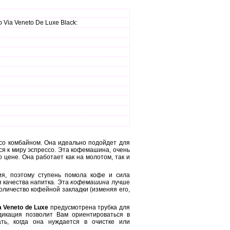
ia Veneto De Luxe Black:
со комбайном. Она идеально подойдет для
я к миру эспрессо. Эта кофемашина, очень
 цене. Она работает как на молотом, так и
ия, поэтому ступень помола кофе и сила
 качества напитка. Эта
кофемашина
лучше
оличество кофейной закладки (изменяя его,
a Veneto de Luxe
предусмотрена трубка для
дикация позволит Вам ориентироваться в
ть, когда она нуждается в очистке или