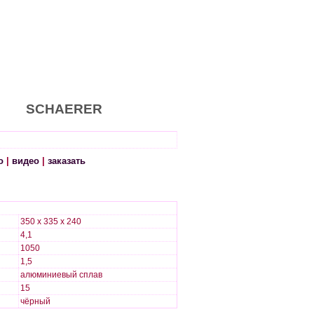
SCHAERER
о
|
видео
|
заказать
350 х 335 х 240
4,1
1050
1,5
алюминиевый сплав
15
чёрный