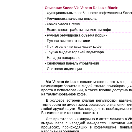
Описание Saeco Via Veneto De Luxe Black:
- Функциональные особенности кофемашины Saeco V
- Регулировка качества помола
- Рожок
Saeco Crema
- Возможность работы с молотым кофе
- Ручная регулировка объёма порции
- Ручная очистка от накипи
- Приготовление двух чашек кофе
- Трубка выдачи горячей воды/пара
- Насадка панарелло
- Кнопочная панель управления
- Световая индикация
Via Veneto
de Luxe
вполне можно назвать эспрес
начинающих бариста и людей, только приобщающихс
проста в использовании, а также вполне доступна по
на таблетированном кофе.
В холдере встроен клапан регулировки давлен
темперовки не имеет здесь решающего значения для
любой другой научит Вас определять необходимое к
Вы измените и крепость напитка).
Для приготовления капучино и латте-макиато в
Vi
выдачи пара с насадкой
панарелло
. Световая ин
процессах, происходящих в кофемашине, понима
наполнении бойлеров.