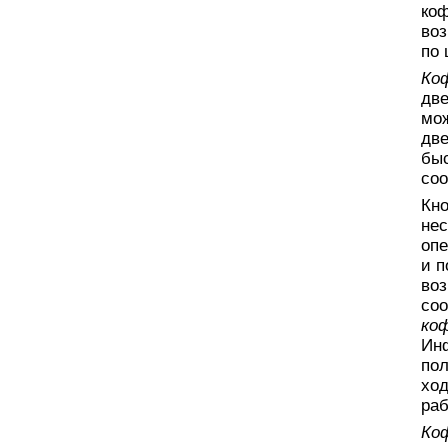
ко
воз
по 
Ко
дв
мож
две
быс
соо
Кн
нес
опе
и п
воз
соо
ко
Инф
пол
ход
раб
Ко