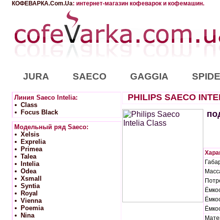
КОФЕВАРКА.Com.Ua
: интернет-магазин кофеварок и кофемашин.
JURA
SAECO
GAGGIA
SPID
PHILIPS SAECO INTE
Линия Saeco Intelia:
Class
Focus Black
по
Модельный ряд Saeco:
Xelsis
Exprelia
Primea
Харак
Talea
Габар
Intelia
Odea
Масса
Xsmall
Потр
Syntia
Ёмкос
Royal
Ёмкос
Vienna
Poemia
Ёмкос
Nina
Мате