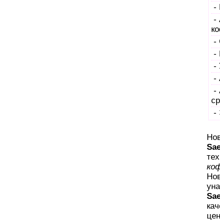
- 
- 
ко
- 
- 
- 
- 
- 
ср
- 
Нов
Sae
тех
ко
Но
уна
Sae
кач
цен