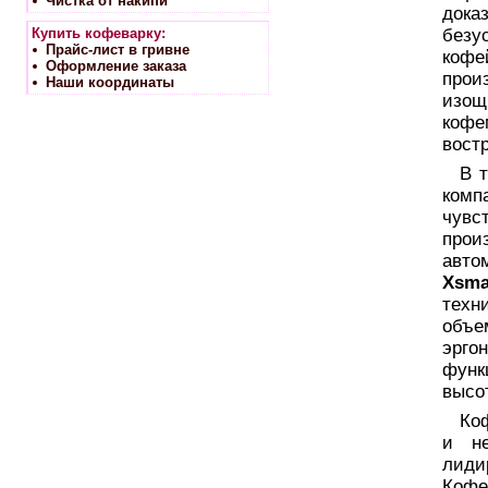
Чистка от накипи
дока
Купить кофеварку:
безу
Прайс-лист в гривне
кофе
Оформление заказа
прои
Наши координаты
изощ
кофе
вост
В т
комп
чувс
прои
авто
Xsma
техн
объе
эрго
функ
высот
Ко
и не
лиди
Коф