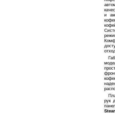
авто
каче
и ам
кофе
кофе
Сист
режи
Ком
дост
отход
Га
моде
прос
фрон
кофе
наде
расп
Пл
рук 
пане
Stea