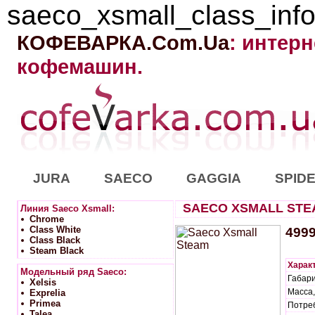
saeco_xsmall_class_inf
КОФЕВАРКА.Com.Ua
: интер
кофемашин.
JURA
SAECO
GAGGIA
SPID
SAECO XSMALL STE
Линия Saeco Xsmall:
Chrome
Class White
499
Class Black
Steam Black
Характ
Модельный ряд Saeco:
Габари
Xelsis
Масса, 
Exprelia
Primea
Потреб
Talea