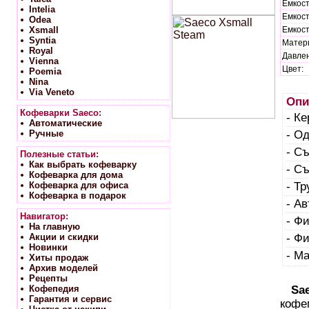
Емкост
Intelia
Емкост
Odea
Xsmall
Емкост
Syntia
Матер
Royal
Давлен
Vienna
Цвет:
Poemia
Nina
Via Veneto
Опи
Кофеварки Saeco:
- К
Автоматические
Ручные
- О
- С
Полезные статьи:
Как выбрать кофеварку
- С
Кофеварка для дома
Кофеварка для офиса
- Тр
Кофеварка в подарок
- А
Навигатор:
- Ф
На главную
Акции и скидки
- Ф
Новинки
- М
Хиты продаж
Архив моделей
Рецепты
Кофепедия
Sa
Гарантия и сервис
кофе