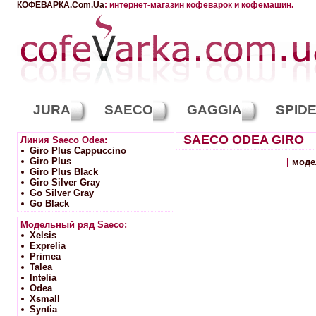
КОФЕВАРКА.Com.Ua
: интернет-магазин кофеварок и кофемашин.
JURA
SAECO
GAGGIA
SPID
SAECO ODEA GIRO
Линия Saeco Odea:
Giro Plus Cappuccino
Giro Plus
|
моде
Giro Plus Black
Giro Silver Gray
Go Silver Gray
Go Black
Модельный ряд Saeco:
Xelsis
Exprelia
Primea
Talea
Intelia
Odea
Xsmall
Syntia