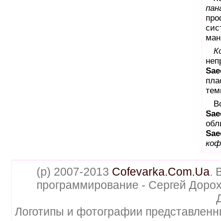
пан
про
сис
ман
К
неп
Sae
пла
тем
В
Sae
обл
Sae
коф
(p) 2007-2013
Cofevarka.Com.Ua
. 
программирование - Сергей Дорох
Логотипы и фотографии представленн