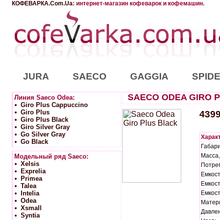
КОФЕВАРКА.Com.Ua
: интернет-магазин кофеварок и кофемашин.
JURA
SAECO
GAGGIA
SPID
SAECO ODEA GIRO 
Линия Saeco Odea:
Giro Plus Cappuccino
Giro Plus
439
Giro Plus Black
Giro Silver Gray
Go Silver Gray
Характ
Go Black
Габари
Масса, 
Модельный ряд Saeco:
Xelsis
Потреб
Exprelia
Емкост
Primea
Емкост
Talea
Intelia
Емкост
Odea
Матер
Xsmall
Давлен
Syntia