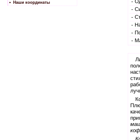
- О
Наши координаты
- С
- С
- Н
- П
- М
Л
пол
нас
сти
раб
лу
К
Пл
кач
при
ма
коф
К