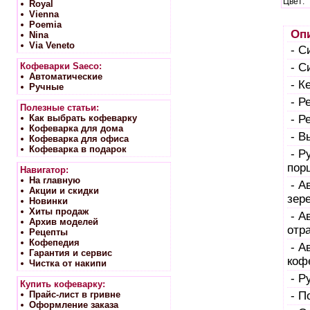
Цвет:
Royal
Vienna
Poemia
Опи
Nina
Via Veneto
- С
Кофеварки Saeco:
- С
Автоматические
- К
Ручные
- Р
Полезные статьи:
Как выбрать кофеварку
- Р
Кофеварка для дома
- В
Кофеварка для офиса
Кофеварка в подарок
- Р
пор
Навигатор:
На главную
- А
Акции и скидки
зер
Новинки
Хиты продаж
- А
Архив моделей
отр
Рецепты
Кофепедия
- А
Гарантия и сервис
коф
Чистка от накипи
- Р
Купить кофеварку:
Прайс-лист в гривне
- П
Оформление заказа