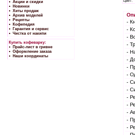
Цвет:
Акции и скидки
Новинки
Хиты продаж
Опи
Архив моделей
Рецепты
- К
Кофепедия
Гарантия и сервис
- К
Чистка от накипи
- В
Купить кофеварку:
- Т
Прайс-лист в гривне
Оформление заказа
- Н
Наши координаты
- Д
- П
- О
- С
- С
- Р
- Р
- А
- П
- Р
- П