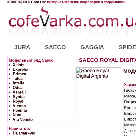
КОФЕВАРКА.Com.Ua
: интернет-магазин кофеварок и кофемашин.
JURA
SAECO
GAGGIA
SPID
SAECO ROYAL DIGIT
Модельный ряд Saeco:
Xelsis
Exprelia
мод
Primea
Talea
Intelia
Характ
Odea
Габари
Xsmall
Масса, 
Syntia
Royal
Потреб
Vienna
Емкост
Poemia
Емкост
Nina
Via Veneto
Емкост
Матер
Навигатор:
Давлен
На главную