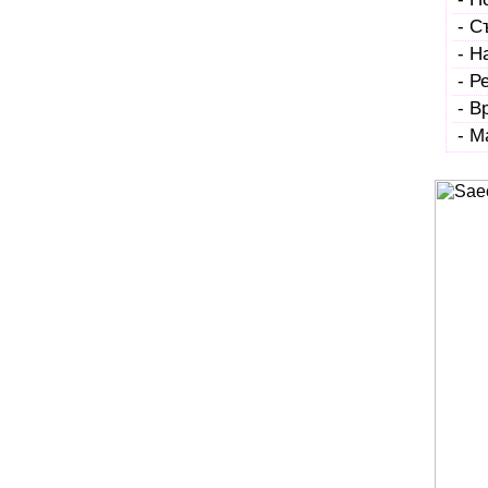
- С
- Н
- Р
- В
- М