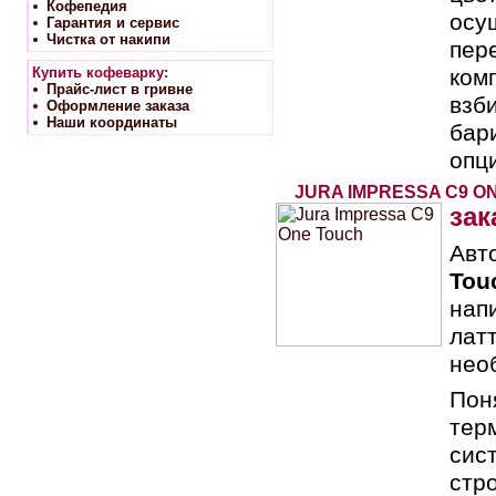
Кофепедия
осу
Гарантия и сервис
Чистка от накипи
пер
Купить кофеварку:
ком
Прайс-лист в гривне
взб
Оформление заказа
Наши координаты
бар
опц
JURA IMPRESSA C9 O
зак
Авт
Tou
нап
лат
нео
Пон
тер
сис
стр