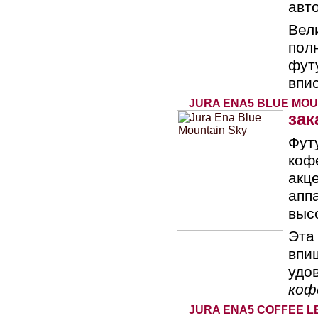
авт
Вел
пол
фут
впи
JURA ENA5 BLUE MOU
зак
Фут
коф
акц
апп
выс
Эта
впи
удо
коф
JURA ENA5 COFFEE L