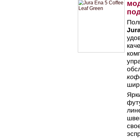
мод
по
Пол
Jura
удо
кач
ком
упр
обс
коф
шир
Ярк
фут
лин
шве
сво
эспр