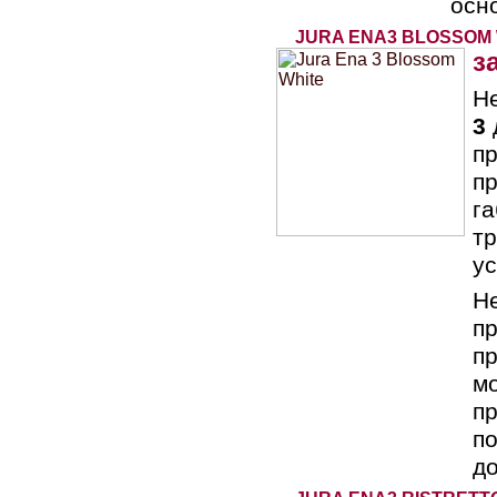
осн
JURA ENA3 BLOSSOM 
з
Н
3
п
пр
г
тр
ус
Не
пр
пр
мо
пр
по
до