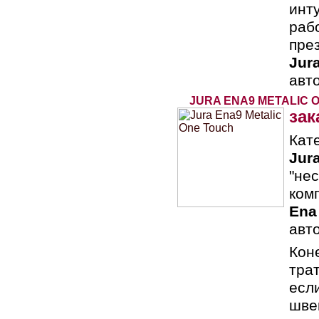
инт
раб
пре
Jur
авт
JURA ENA9 METALIC 
зак
Кат
Jur
"не
ком
Ena
авт
Кон
трат
есл
шве