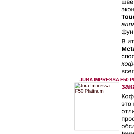
шве
эко
Tou
апп
фун
В и
Meta
спо
коф
всег
JURA IMPRESSA F50 
зак
Коф
это
отл
про
обс
Imp