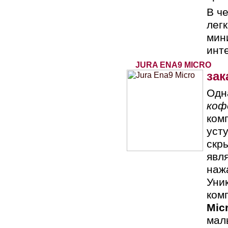
В ч
лег
мин
инт
JURA ENA9 MICRO
зак
Одн
коф
ком
уст
скр
явл
наж
Уни
ком
Mic
мал