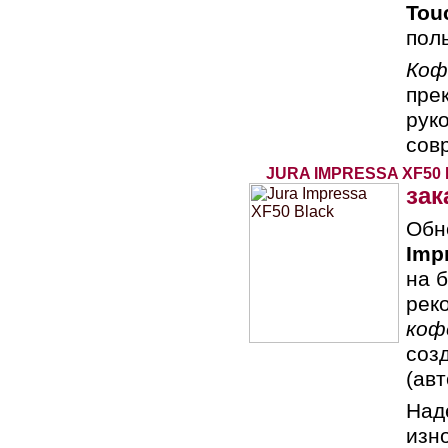
Tou
пол
Коф
пре
руко
сов
JURA IMPRESSA XF50
зак
Обн
Imp
на 
рек
коф
соз
(авт
Над
изн