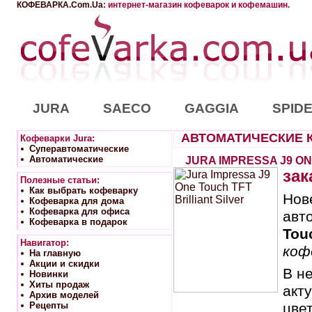
КОФЕВАРКА.Com.Ua
: интернет-магазин кофеварок и кофемашин.
JURA
SAECO
GAGGIA
SPID
АВТОМАТИЧЕСКИЕ 
Кофеварки Jura:
Суперавтоматические
Автоматические
JURA IMPRESSA J9 ON
зак
Полезные статьи:
Как выбрать кофеварку
Нов
Кофеварка для дома
Кофеварка для офиса
авт
Кофеварка в подарок
Touc
Навигатор:
коф
На главную
Акции и скидки
В н
Новинки
Хиты продаж
акт
Архив моделей
Рецепты
цве