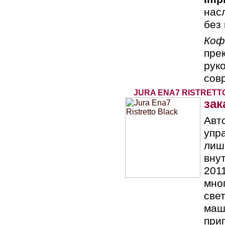
нас
без
Коф
пре
руко
сов
JURA ENA7 RISTRETT
зак
Авт
упр
лишн
вну
201
мно
све
маш
при