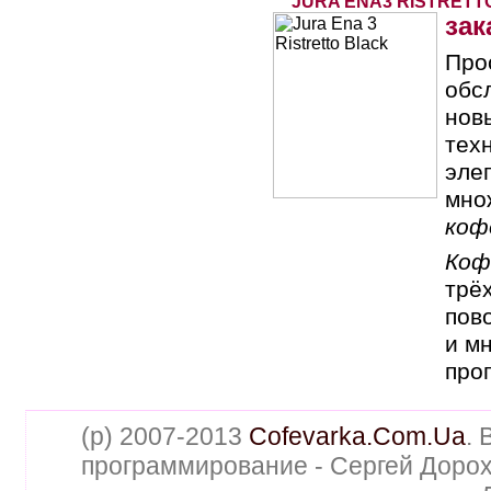
JURA ENA3 RISTRETT
зак
Про
обс
нов
тех
эле
мно
коф
Коф
трё
пов
и м
про
(p) 2007-2013
Cofevarka.Com.Ua
. 
программирование - Сергей Дорох