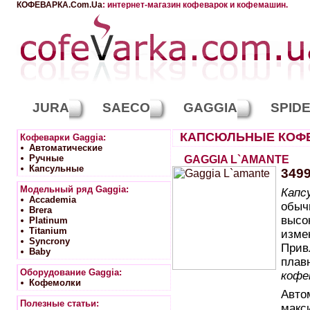
КОФЕВАРКА.Com.Ua
: интернет-магазин кофеварок и кофемашин.
JURA
SAECO
GAGGIA
SPID
КАПСЮЛЬНЫЕ КОФ
Кофеварки Gaggia:
Автоматические
Ручные
GAGGIA L`AMANTE
Капсульные
349
Модельный ряд Gaggia:
Капс
Accademia
обычн
Brera
высо
Platinum
Titanium
изме
Syncrony
Прив
Baby
плав
Оборудование Gaggia:
кофе
Кофемолки
Авто
Полезные статьи:
макс