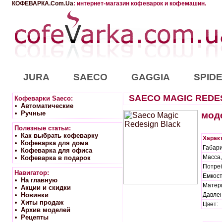
КОФЕВАРКА.Com.Ua
: интернет-магазин кофеварок и кофемашин.
JURA
SAECO
GAGGIA
SPID
SAECO MAGIC REDE
Кофеварки Saeco:
Автоматические
Ручные
мод
Полезные статьи:
Как выбрать кофеварку
Характ
Кофеварка для дома
Габари
Кофеварка для офиса
Масса, 
Кофеварка в подарок
Потреб
Навигатор:
Емкост
На главную
Матер
Акции и скидки
Новинки
Давлен
Хиты продаж
Цвет:
Архив моделей
Рецепты