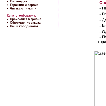
Кофепедия
Опи
Гарантия и сервис
- П
Чистка от накипи
- Р
Купить кофеварку:
Прайс-лист в гривне
- Д
Оформление заказа
- К
Наши координаты
- О
- П
гор