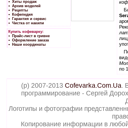
Хиты продаж
коф
Архив моделей
Б
Рецепты
Кофепедия
Ser
Гарантия и сервис
ар
Чистка от накипи
Рек
Купить кофеварку:
лат
Прайс-лист в гривне
лиц
Оформление заказа
упо
Наши координаты
П
вид
Мол
по 
(p) 2007-2013
Cofevarka.Com.Ua
. 
программирование - Сергей Дорох
Логотипы и фотографии представленн
прав
Копирование информации в любой 