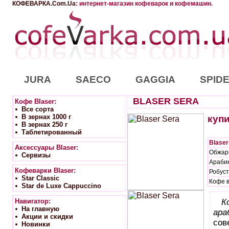
КОФЕВАРКА.Com.Ua
: интернет-магазин кофеварок и кофемашин.
JURA
SAECO
GAGGIA
SPID
BLASER SERA
Кофе Blaser:
Вcе сорта
В зернах 1000 г
купи
В зернах 250 г
Таблетированный
Blaser
Аксессуары Blaser:
Обжар
Сервизы
Арабик
Кофеварки Blaser:
Робуст
Star Classic
Кофе в
Star de Luxe Cappuccino
Навигатор:
К
На главную
ара
Акции и скидки
сов
Новинки