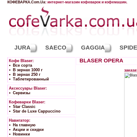
КОФЕВАРКА.Com.Ua
: интернет-магазин кофеварок и кофемашин.
JURA
SAECO
GAGGIA
SPID
BLASER OPERA
Кофе Blaser:
Вcе сорта
В зернах 1000 г
заказа
В зернах 250 г
Таблетированный
Аксессуары Blaser:
Сервизы
Кофеварки Blaser:
Star Classic
Star de Luxe Cappuccino
Навигатор:
На главную
Акции и скидки
Новинки