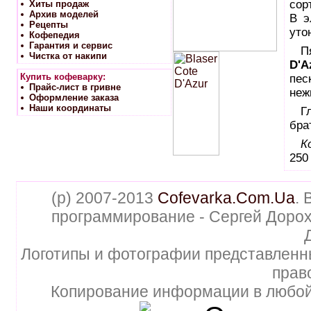
сор
Хиты продаж
Архив моделей
В 
Рецепты
уто
Кофепедия
Гарантия и сервис
П
Чистка от накипи
D'A
Купить кофеварку:
пес
Прайс-лист в гривне
неж
Оформление заказа
Наши координаты
Г
бра
К
250
(p) 2007-2013
Cofevarka.Com.Ua
. 
программирование - Сергей Дорох
Логотипы и фотографии представленн
прав
Копирование информации в любой 