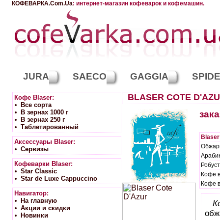
КОФЕВАРКА.Com.Ua
: интернет-магазин кофеварок и кофемашин.
JURA
SAECO
GAGGIA
SPID
BLASER COTE D'AZ
Кофе Blaser:
Вcе сорта
В зернах 1000 г
зака
В зернах 250 г
Таблетированный
Blaser
Аксессуары Blaser:
Обжар
Сервизы
Арабик
Кофеварки Blaser:
Робуст
Star Classic
Кофе в
Star de Luxe Cappuccino
Кофе в
Навигатор:
На главную
К
Акции и скидки
обж
Новинки